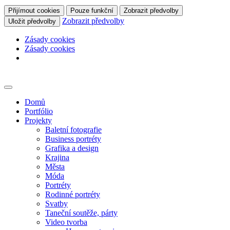
Přijímout cookies
Pouze funkční
Zobrazit předvolby
Zobrazit předvolby
Uložit předvolby
Zásady cookies
Zásady cookies
Skip
to
content
Domů
Portfólio
Projekty
Baletní fotografie
Business portréty
Grafika a design
Krajina
Města
Móda
Portréty
Rodinné portréty
Svatby
Taneční soutěže, párty
Video tvorba