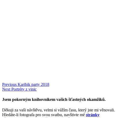
Navigace
Previous
Previous
Karibik party 2018
Next
post:
Next
Portréty z vinic
pro
post:
příspěvek
Jsem pokorným knihovníkem vašich šťastných okamžiků.
Děkuji za vaši návštěvu, velmi si vážím času, který jste mi věnovali.
Hledáte-li fotografa pro svou svatbu, navštivte mé
stránky