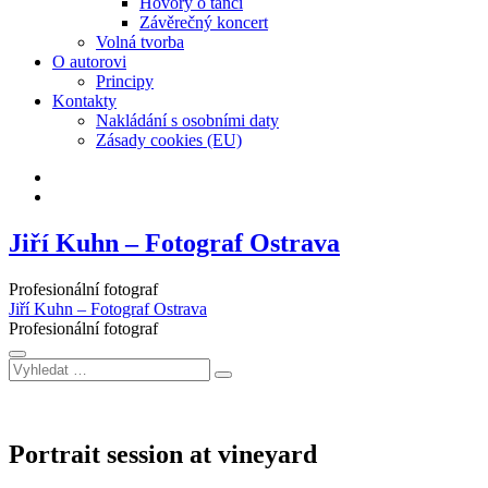
Hovory o tanci
Závěrečný koncert
Volná tvorba
O autorovi
Principy
Kontakty
Nakládání s osobními daty
Zásady cookies (EU)
Facebook
Instagram
Jiří Kuhn – Fotograf Ostrava
Profesionální fotograf
Jiří Kuhn – Fotograf Ostrava
Profesionální fotograf
Vyhledat
…
Portrait session at vineyard