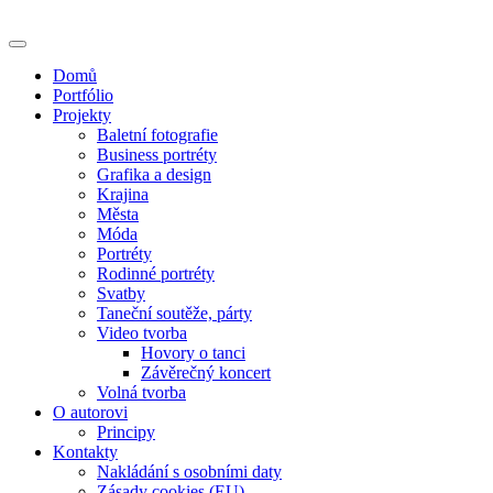
Skip
to
content
Domů
Portfólio
Projekty
Baletní fotografie
Business portréty
Grafika a design
Krajina
Města
Móda
Portréty
Rodinné portréty
Svatby
Taneční soutěže, párty
Video tvorba
Hovory o tanci
Závěrečný koncert
Volná tvorba
O autorovi
Principy
Kontakty
Nakládání s osobními daty
Zásady cookies (EU)