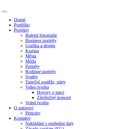
Skip
to
content
Domů
Portfólio
Projekty
Baletní fotografie
Business portréty
Grafika a design
Krajina
Města
Móda
Portréty
Rodinné portréty
Svatby
Taneční soutěže, párty
Video tvorba
Hovory o tanci
Závěrečný koncert
Volná tvorba
O autorovi
Principy
Kontakty
Nakládání s osobními daty
Zásady cookies (EU)