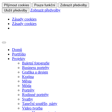
Přijímout cookies
Pouze funkční
Zobrazit předvolby
Zobrazit předvolby
Uložit předvolby
Zásady cookies
Zásady cookies
Skip
to
content
Domů
Portfólio
Projekty
Baletní fotografie
Business portréty
Grafika a design
Krajina
Města
Móda
Portréty
Rodinné portréty
Svatby
Taneční soutěže, párty
Video tvorba