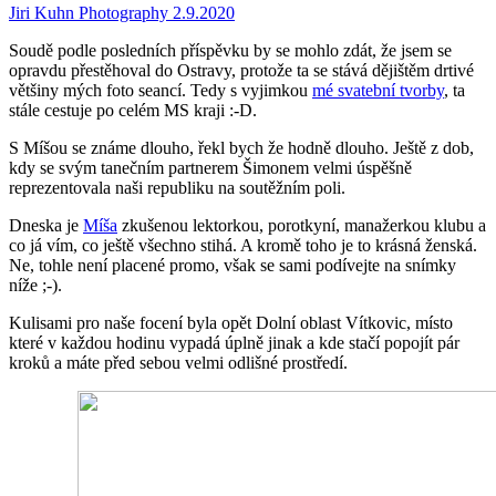
Jiri Kuhn Photography
2.9.2020
Soudě podle posledních příspěvku by se mohlo zdát, že jsem se
opravdu přestěhoval do Ostravy, protože ta se stává dějištěm drtivé
většiny mých foto seancí. Tedy s vyjimkou
mé svatební tvorby
, ta
stále cestuje po celém MS kraji :-D.
S Míšou se známe dlouho, řekl bych že hodně dlouho. Ještě z dob,
kdy se svým tanečním partnerem Šimonem velmi úspěšně
reprezentovala naši republiku na soutěžním poli.
Dneska je
Míša
zkušenou lektorkou, porotkyní, manažerkou klubu a
co já vím, co ještě všechno stihá. A kromě toho je to krásná ženská.
Ne, tohle není placené promo, však se sami podívejte na snímky
níže ;-).
Kulisami pro naše focení byla opět Dolní oblast Vítkovic, místo
které v každou hodinu vypadá úplně jinak a kde stačí popojít pár
kroků a máte před sebou velmi odlišné prostředí.