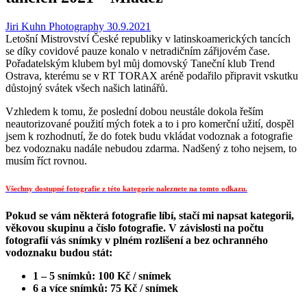
Jiri Kuhn Photography
30.9.2021
Letošní Mistrovství České republiky v latinskoamerických tancích
se díky covidové pauze konalo v netradičním zářijovém čase.
Pořadatelským klubem byl můj domovský Taneční klub Trend
Ostrava, kterému se v RT TORAX aréně podařilo připravit vskutku
důstojný svátek všech našich latinářů.
Vzhledem k tomu, že poslední dobou neustále dokola řeším
neautorizované použití mých fotek a to i pro komerční užití, dospěl
jsem k rozhodnutí, že do fotek budu vkládat vodoznak a fotografie
bez vodoznaku nadále nebudou zdarma. Nadšený z toho nejsem, to
musím říct rovnou.
Všechny dostupné fotografie z této kategorie naleznete na tomto odkazu.
Pokud se vám některá fotografie líbí, stačí mi napsat kategorii,
věkovou skupinu a číslo fotografie. V závislosti na počtu
fotografií vás snímky v plném rozlišení a bez ochranného
vodoznaku budou stát:
1 – 5 snímků: 100 Kč / snímek
6 a více snímků: 75 Kč / snímek