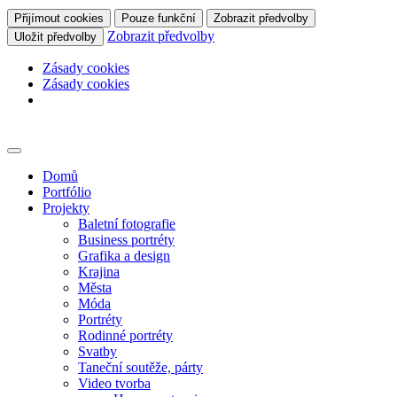
Přijímout cookies
Pouze funkční
Zobrazit předvolby
Zobrazit předvolby
Uložit předvolby
Zásady cookies
Zásady cookies
Skip
to
content
Domů
Portfólio
Projekty
Baletní fotografie
Business portréty
Grafika a design
Krajina
Města
Móda
Portréty
Rodinné portréty
Svatby
Taneční soutěže, párty
Video tvorba