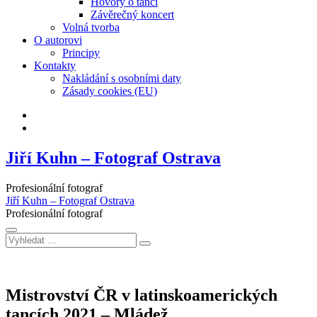
Hovory o tanci
Závěrečný koncert
Volná tvorba
O autorovi
Principy
Kontakty
Nakládání s osobními daty
Zásady cookies (EU)
Facebook
Instagram
Jiří Kuhn – Fotograf Ostrava
Profesionální fotograf
Jiří Kuhn – Fotograf Ostrava
Profesionální fotograf
Vyhledat
…
Mistrovství ČR v latinskoamerických
tancích 2021 – Mládež