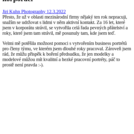
Jiri Kuhn Photography
12.3.2022
Přesto, že už v oblasti mezinárodní firmy nějaký ten rok nepracuji,
snažím se udržovat s lidmi v něm aktivní kontakt. Za 16 let, které
jsem v korporátu strávil, se vytvořila celá řada pevných přátelství a
roky, které jsem tam strávil, mě posunuly tam, kde jsem teď.
Velmi mě potěšila možnost pomoci s vytvořením business portrétů
pro členy týmu, ve kterém jsem dlouhé roky pracoval. Zároveň jsem
rád, že můžu přispěk k boření předsudku, že jen modelky a
modelové můžou mít kvalitní a hezké pracovní portréty, páč to
prostě není pravda :-).