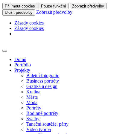
Přijímout cookies
Pouze funkční
Zobrazit předvolby
Zobrazit předvolby
Uložit předvolby
Zásady cookies
Zásady cookies
Skip
to
content
Domů
Portfólio
Projekty
Baletní fotografie
Business portréty
Grafika a design
Krajina
Města
Móda
Portréty
Rodinné portréty
Svatby
Taneční soutěže, párty
Video tvorba