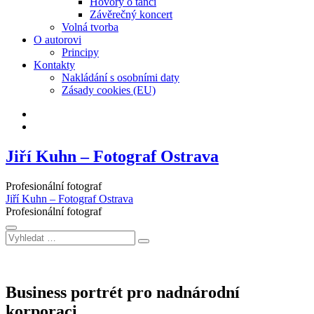
Hovory o tanci
Závěrečný koncert
Volná tvorba
O autorovi
Principy
Kontakty
Nakládání s osobními daty
Zásady cookies (EU)
Facebook
Instagram
Jiří Kuhn – Fotograf Ostrava
Profesionální fotograf
Jiří Kuhn – Fotograf Ostrava
Profesionální fotograf
Vyhledat
…
Business portrét pro nadnárodní
korporaci