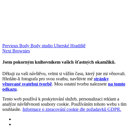
Navigace
Previous
Previous
Body Body studio Uherské Hradiště
Next
post:
Next
Brownies
pro
post:
příspěvek
Jsem pokorným knihovníkem vašich šťastných okamžiků.
Děkuji za vaši návštěvu, velmi si vážím času, který jste mi věnovali.
Hledáte-li fotografa pro svou svatbu, navštivte mé
stránky
věnované svatební tvorbě
. Mou ostatní tvorbu naleznete
na tomto
odkazu
.
Tento web používá k poskytování služeb, personalizaci reklam a
analýze návštěvnosti soubory cookie. Používáním tohoto webu s tím
souhlasíte.
Informace o zpracování cookie dle požadavků GDPR.
Facebook
Instagram