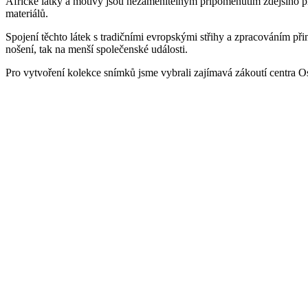
Africké látky a motivy jsou nezaměnitelným připomenutím zdejšího pro
materiálů.
Spojení těchto látek s tradičními evropskými střihy a zpracováním při
nošení, tak na menší společenské události.
Pro vytvoření kolekce snímků jsme vybrali zajímavá zákoutí centra O