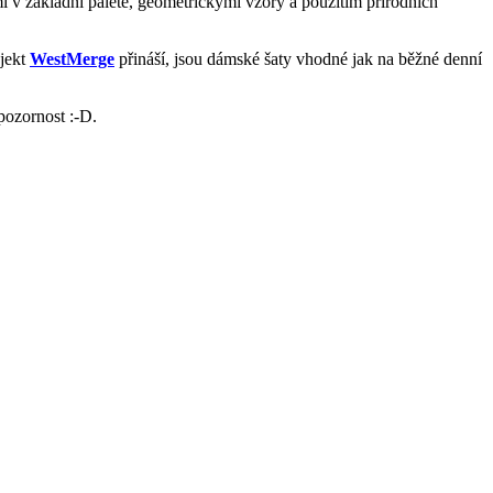
i v základní paletě, geometrickými vzory a použitím přírodních
ojekt
WestMerge
přináší, jsou dámské šaty vhodné jak na běžné denní
pozornost :-D.