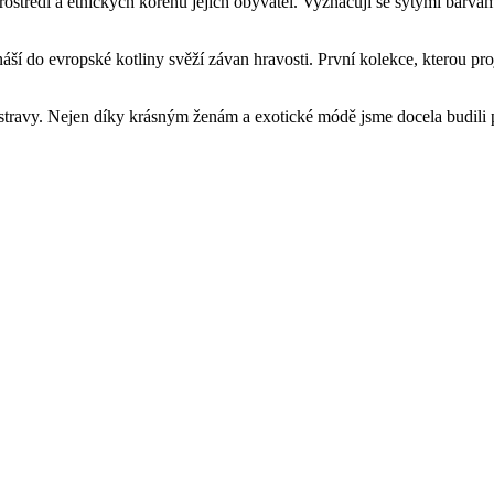
středí a etnických kořenů jejich obyvatel. Vyznačují se sytými barvam
náší do evropské kotliny svěží závan hravosti. První kolekce, kterou pr
stravy. Nejen díky krásným ženám a exotické módě jsme docela budili 