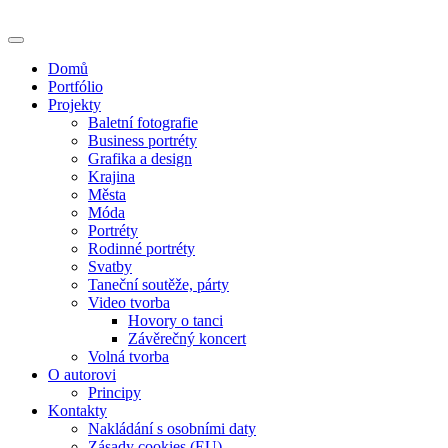
Skip
to
content
Domů
Portfólio
Projekty
Baletní fotografie
Business portréty
Grafika a design
Krajina
Města
Móda
Portréty
Rodinné portréty
Svatby
Taneční soutěže, párty
Video tvorba
Hovory o tanci
Závěrečný koncert
Volná tvorba
O autorovi
Principy
Kontakty
Nakládání s osobními daty
Zásady cookies (EU)