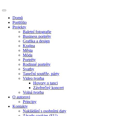
Skip
to
content
Domů
Portfólio
Projekty
Baletní fotografie
Business portréty
Grafika a design
Krajina
Města
Móda
Portréty
Rodinné portréty
Svatby
Taneční soutěže, párty
Video tvorba
Hovory o tanci
Závěrečný koncert
Volná tvorba
O autorovi
Principy
Kontakty
Nakládání s osobními daty
Zásady cookies (EU)