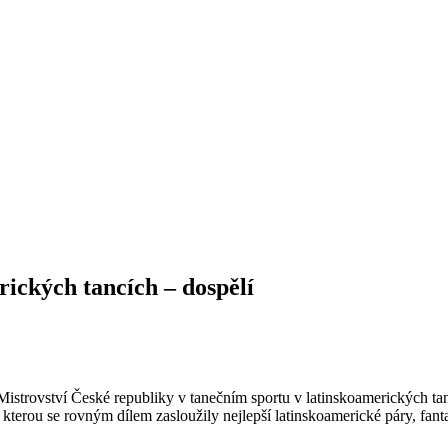
rických tancích – dospělí
istrovství České republiky v tanečním sportu v latinskoamerických ta
o kterou se rovným dílem zasloužily nejlepší latinskoamerické páry, fan