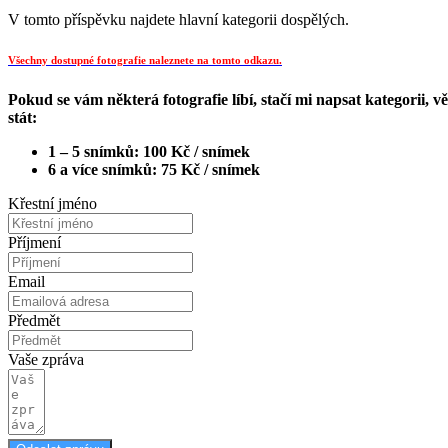
V tomto příspěvku najdete hlavní kategorii dospělých.
Všechny dostupné fotografie naleznete na tomto odkazu.
Pokud se vám některá fotografie líbí, stačí mi napsat kategorii, 
stát:
1 – 5 snímků: 100 Kč / snímek
6 a více snímků: 75 Kč / snímek
Křestní jméno
Příjmení
Email
Předmět
Vaše zpráva