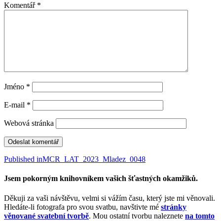
Komentář
*
Jméno
*
E-mail
*
Webová stránka
Navigace
Published in
MCR_LAT_2023_Mladez_0048
pro
Jsem pokorným knihovníkem vašich šťastných okamžiků.
příspěvek
Děkuji za vaši návštěvu, velmi si vážím času, který jste mi věnovali.
Hledáte-li fotografa pro svou svatbu, navštivte mé
stránky
věnované svatební tvorbě
. Mou ostatní tvorbu naleznete
na tomto