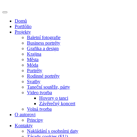
Skip
to
content
Domů
Portfólio
Projekty
Baletní fotografie
Business portréty
Grafika a design
Krajina
Města
Móda
Portréty
Rodinné portréty
Svatby
Taneční soutěže, párty
Video tvorba
Hovory o tanci
Závěrečný koncert
Volná tvorba
O autorovi
Principy
Kontakty
Nakládání s osobními daty
Zásady cookies (EU)