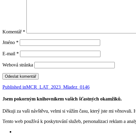
Komentář
*
Jméno
*
E-mail
*
Webová stránka
Navigace
Published in
MCR_LAT_2023_Mladez_0146
pro
Jsem pokorným knihovníkem vašich šťastných okamžiků.
příspěvek
Děkuji za vaši návštěvu, velmi si vážím času, který jste mi věnovali. 
Tento web používá k poskytování služeb, personalizaci reklam a anal
Facebook