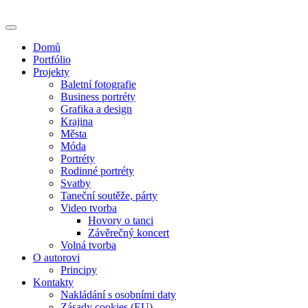
Skip
to
content
Domů
Portfólio
Projekty
Baletní fotografie
Business portréty
Grafika a design
Krajina
Města
Móda
Portréty
Rodinné portréty
Svatby
Taneční soutěže, párty
Video tvorba
Hovory o tanci
Závěrečný koncert
Volná tvorba
O autorovi
Principy
Kontakty
Nakládání s osobními daty
Zásady cookies (EU)