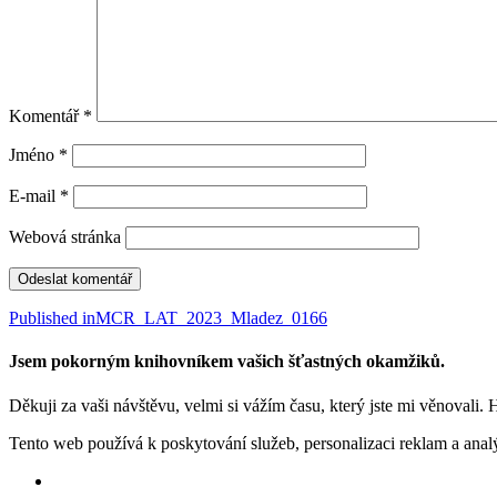
Komentář
*
Jméno
*
E-mail
*
Webová stránka
Navigace
Published in
MCR_LAT_2023_Mladez_0166
pro
Jsem pokorným knihovníkem vašich šťastných okamžiků.
příspěvek
Děkuji za vaši návštěvu, velmi si vážím času, který jste mi věnovali. 
Tento web používá k poskytování služeb, personalizaci reklam a anal
Facebook