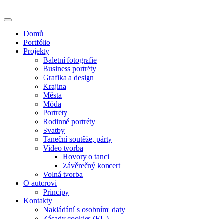
Skip
to
content
Domů
Portfólio
Projekty
Baletní fotografie
Business portréty
Grafika a design
Krajina
Města
Móda
Portréty
Rodinné portréty
Svatby
Taneční soutěže, párty
Video tvorba
Hovory o tanci
Závěrečný koncert
Volná tvorba
O autorovi
Principy
Kontakty
Nakládání s osobními daty
Zásady cookies (EU)