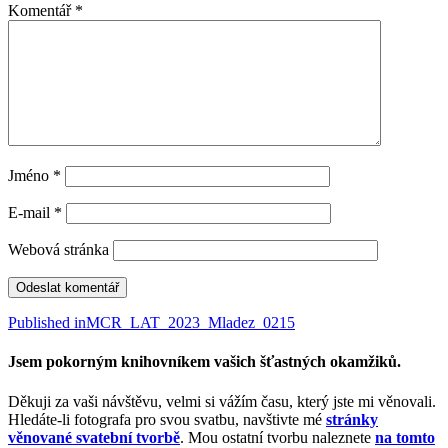
Komentář
*
Jméno
*
E-mail
*
Webová stránka
Navigace
Published in
MCR_LAT_2023_Mladez_0215
pro
Jsem pokorným knihovníkem vašich šťastných okamžiků.
příspěvek
Děkuji za vaši návštěvu, velmi si vážím času, který jste mi věnovali.
Hledáte-li fotografa pro svou svatbu, navštivte mé
stránky
věnované svatební tvorbě
. Mou ostatní tvorbu naleznete
na tomto