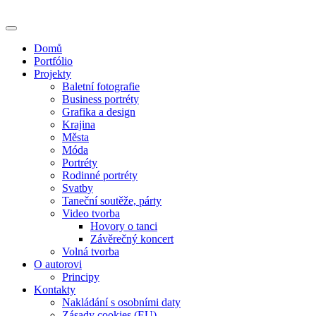
Skip
to
content
Domů
Portfólio
Projekty
Baletní fotografie
Business portréty
Grafika a design
Krajina
Města
Móda
Portréty
Rodinné portréty
Svatby
Taneční soutěže, párty
Video tvorba
Hovory o tanci
Závěrečný koncert
Volná tvorba
O autorovi
Principy
Kontakty
Nakládání s osobními daty
Zásady cookies (EU)