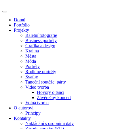
Skip
to
content
Domů
Portfólio
Projekty
Baletní fotografie
Business portréty
Grafika a design
Krajina
Města
Móda
Portréty
Rodinné portréty
Svatby
Taneční soutěže, párty
Video tvorba
Hovory o tanci
Závěrečný koncert
Volná tvorba
O autorovi
Principy
Kontakty
Nakládání s osobními daty
Zásady cookies (EU)