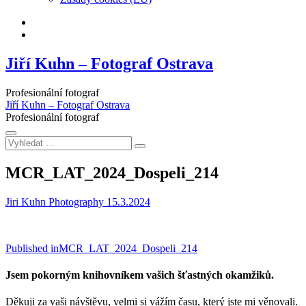
Facebook
Instagram
Jiří Kuhn – Fotograf Ostrava
Profesionální fotograf
Jiří Kuhn – Fotograf Ostrava
Profesionální fotograf
Vyhledat
…
MCR_LAT_2024_Dospeli_214
Jiri Kuhn Photography
15.3.2024
Navigace
Published in
MCR_LAT_2024_Dospeli_214
pro
Jsem pokorným knihovníkem vašich šťastných okamžiků.
příspěvek
Děkuji za vaši návštěvu, velmi si vážím času, který jste mi věnovali.