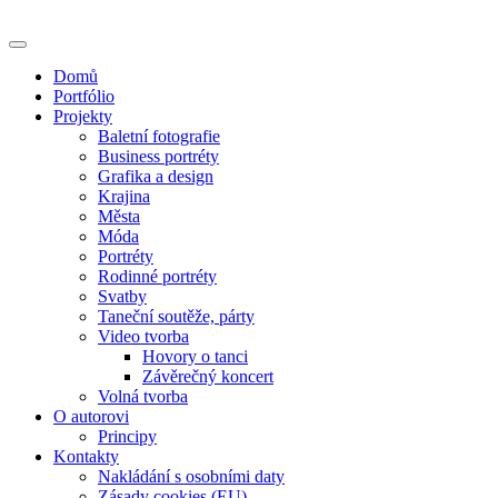
Skip
to
content
Domů
Portfólio
Projekty
Baletní fotografie
Business portréty
Grafika a design
Krajina
Města
Móda
Portréty
Rodinné portréty
Svatby
Taneční soutěže, párty
Video tvorba
Hovory o tanci
Závěrečný koncert
Volná tvorba
O autorovi
Principy
Kontakty
Nakládání s osobními daty
Zásady cookies (EU)