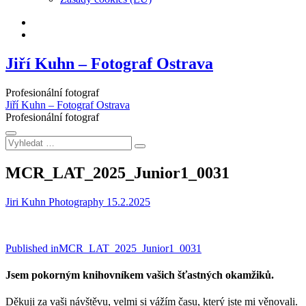
Facebook
Instagram
Jiří Kuhn – Fotograf Ostrava
Profesionální fotograf
Jiří Kuhn – Fotograf Ostrava
Profesionální fotograf
Vyhledat
…
MCR_LAT_2025_Junior1_0031
Jiri Kuhn Photography
15.2.2025
Navigace
Published in
MCR_LAT_2025_Junior1_0031
pro
Jsem pokorným knihovníkem vašich šťastných okamžiků.
příspěvek
Děkuji za vaši návštěvu, velmi si vážím času, který jste mi věnovali.