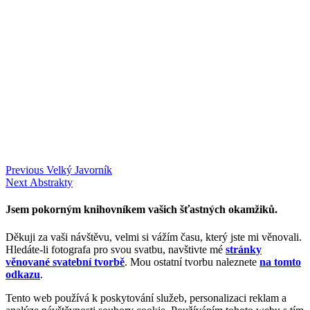
Navigace
Previous
Previous
Velký Javorník
Next
post:
Next
Abstrakty
pro
post:
příspěvek
Jsem pokorným knihovníkem vašich šťastných okamžiků.
Děkuji za vaši návštěvu, velmi si vážím času, který jste mi věnovali.
Hledáte-li fotografa pro svou svatbu, navštivte mé
stránky
věnované svatební tvorbě
. Mou ostatní tvorbu naleznete
na tomto
odkazu
.
Tento web používá k poskytování služeb, personalizaci reklam a