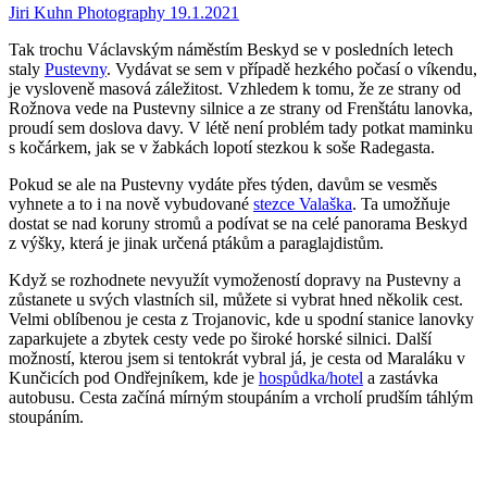
Jiri Kuhn Photography
19.1.2021
Tak trochu Václavským náměstím Beskyd se v posledních letech
staly
Pustevny
. Vydávat se sem v případě hezkého počasí o víkendu,
je vysloveně masová záležitost. Vzhledem k tomu, že ze strany od
Rožnova vede na Pustevny silnice a ze strany od Frenštátu lanovka,
proudí sem doslova davy. V létě není problém tady potkat maminku
s kočárkem, jak se v žabkách lopotí stezkou k soše Radegasta.
Pokud se ale na Pustevny vydáte přes týden, davům se vesměs
vyhnete a to i na nově vybudované
stezce Valaška
. Ta umožňuje
dostat se nad koruny stromů a podívat se na celé panorama Beskyd
z výšky, která je jinak určená ptákům a paraglajdistům.
Když se rozhodnete nevyužít vymožeností dopravy na Pustevny a
zůstanete u svých vlastních sil, můžete si vybrat hned několik cest.
Velmi oblíbenou je cesta z Trojanovic, kde u spodní stanice lanovky
zaparkujete a zbytek cesty vede po široké horské silnici. Další
možností, kterou jsem si tentokrát vybral já, je cesta od Maraláku v
Kunčicích pod Ondřejníkem, kde je
hospůdka/hotel
a zastávka
autobusu. Cesta začíná mírným stoupáním a vrcholí prudším táhlým
stoupáním.