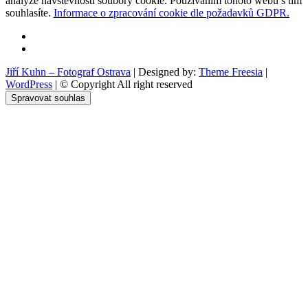
analýze návštěvnosti soubory cookie. Používáním tohoto webu s tím
souhlasíte.
Informace o zpracování cookie dle požadavků GDPR.
Facebook
Instagram
Jiří Kuhn – Fotograf Ostrava
| Designed by:
Theme Freesia
|
WordPress
| © Copyright All right reserved
Spravovat souhlas