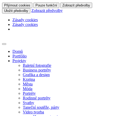
Přijímout cookies
Pouze funkční
Zobrazit předvolby
Zobrazit předvolby
Uložit předvolby
Zásady cookies
Zásady cookies
Skip
to
content
Domů
Portfólio
Projekty
Baletní fotografie
Business portréty
Grafika a design
Krajina
Města
Móda
Portréty
Rodinné portréty
Svatby
Taneční soutěže, párty
Video tvorba