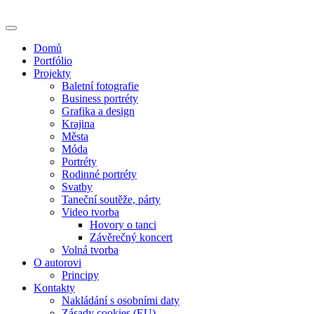
Skip
to
content
Domů
Portfólio
Projekty
Baletní fotografie
Business portréty
Grafika a design
Krajina
Města
Móda
Portréty
Rodinné portréty
Svatby
Taneční soutěže, párty
Video tvorba
Hovory o tanci
Závěrečný koncert
Volná tvorba
O autorovi
Principy
Kontakty
Nakládání s osobními daty
Zásady cookies (EU)