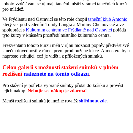
tohoto vzdělávání se ujímají taneční mistři v rámci tanečních kurzů
pro mládež.
Ve Frýdlantu nad Ostravicí se této role chopil
taneční klub Antonio
,
který ve pod vedením Tondy Langra a Martiny Chejnovské a ve
spolupráci s
Kulturním centrem ve Frýdlantě nad Ostravicí
pořádá
tyto kurzy v krásném prostředí místního kulturního centra.
Frekventanti tohoto kurzu měli v říjnu možnost poprév předvést své
taneční dovednosti v rámci první prodloužené lekce. Atmosféra byla
naprosto strhující, což je vidět i z přiložených snímků.
Celou galerii s možností stažení snímků v plném
rozlišení
naleznete na tomto odkazu
.
Pro stažení je potřeba vybrané snímky přidat do košíku a provést
jejich nákup.
Nebojte se, nákup je zdarma!
Menší rozlišení snímků je možné rovněž
shlédnout zde
.