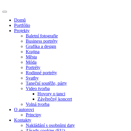
Skip
to
content
Domů
Portfólio
Projekty
Baletní fotografie
Business portréty
Grafika a design
Krajina
Města
Móda
Portréty
Rodinné portréty
Svatby
Taneční soutěže, párty
Video tvorba
Hovory o tanci
Závěrečný koncert
Volná tvorba
O autorovi
Principy
Kontakty
Nakládání s osobními daty
Zásady cookies (EU)