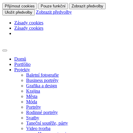
Přijímout cookies
Pouze funkční
Zobrazit předvolby
Zobrazit předvolby
Uložit předvolby
Zásady cookies
Zásady cookies
Skip
to
content
Domů
Portfólio
Projekty
Baletní fotografie
Business portréty
Grafika a design
Krajina
Města
Móda
Portréty
Rodinné portréty
Svatby
Taneční soutěže, párty
Video tvorba