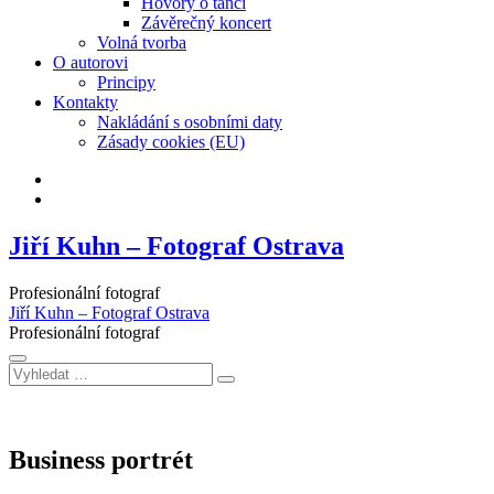
Hovory o tanci
Závěrečný koncert
Volná tvorba
O autorovi
Principy
Kontakty
Nakládání s osobními daty
Zásady cookies (EU)
Facebook
Instagram
Jiří Kuhn – Fotograf Ostrava
Profesionální fotograf
Jiří Kuhn – Fotograf Ostrava
Profesionální fotograf
Vyhledat
…
Business portrét