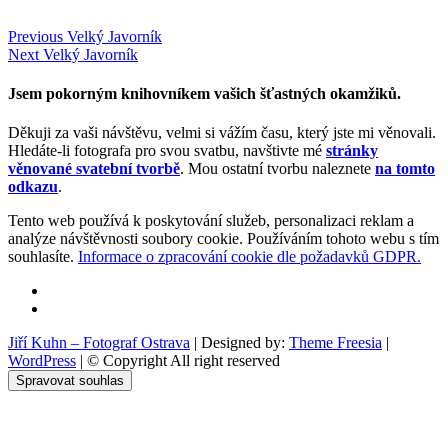
Navigace
Previous
Previous
Velký Javorník
Next
post:
Next
Velký Javorník
pro
post:
příspěvek
Jsem pokorným knihovníkem vašich šťastných okamžiků.
Děkuji za vaši návštěvu, velmi si vážím času, který jste mi věnovali.
Hledáte-li fotografa pro svou svatbu, navštivte mé
stránky
věnované svatební tvorbě
. Mou ostatní tvorbu naleznete
na tomto
odkazu
.
Tento web používá k poskytování služeb, personalizaci reklam a
analýze návštěvnosti soubory cookie. Používáním tohoto webu s tím
souhlasíte.
Informace o zpracování cookie dle požadavků GDPR.
Facebook
Instagram
Jiří Kuhn – Fotograf Ostrava
| Designed by:
Theme Freesia
|
WordPress
| © Copyright All right reserved
Spravovat souhlas