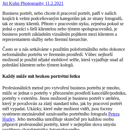
Jiri Kuhn Photography
11.2.2021
Business portrét, nebo chcete-li pracovní portrét, patří v našich
krajích k velmi podceňovaným kategoriím jak ze strany fotografů,
tak ze strany klientů. Přitom v pracovním styku, zejména pokud se
jedná o práci s širší klientelou nebo týmem spolupracovníků, je
business portrét základním vizuálním pojítkem mezi klientem a
reprezentantem služby nebo firemní hierarchie.
Často se u nás setkáváme s použitím poloformálního nebo dokonce
neformálního portrétu ve firemním prostředí. Vůbec nejhorší
možností je použití nějaké mobilové selfie, která vyjadřuje snad až
pohrdání klientem nebo týmem kolegů.
Každý může mít hezkou portrétní fotku
Profesionálních metod pro vytvoření business portrétu je mnoho,
může se jednat o portréty v přirozeném prostředí kanceláře/podniku,
portréty v exteriéru. Jinou možností je business portrét v ateliéru,
který je považován za zlatý standard toho, jak by pracovní portrét
měl vypadat. Ukázky, které máte možnost vidět, jsou foceny
systémem mezinárodně uznávaného portrétního fotografa
Petera
Hurley
. Jeho metodika umožňuje skutečně pro každou osobu
připravit profesionální portréty, které v nejlepším slova smyslu
vystihnou charakteristiku fotografovaného.