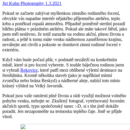
Jiri Kuhn Photography
1.3.2021
Pokud se začnete zabývat myšlenkou zimního rodinného focení,
obvykle vás napadne interiér nějakého příjemného ateliéru, teplo
krbu a poněkud ospalá atmosféra. Případně poměrně sterilní pozadí
bílého plátna v prázdném ateliéru. Pokud ale máte takové štěstí, jako
jsem měl nedávno, že totiž narazíte na rodinu akční, plnou života a
radosti, a ještě k tomu máte venku nádhernou zasněženou krajinu,
neváhejte ani chvíli a pokuste se domluvit zimní rodinné focení v
exteriéru.
Když vám bude počasí přát, v podstatě nezáleží na konkrétním
místě, které si pro focení vyberete. S touhle báječnou rodinou jsem
si vybrali
Rekovice
, které patří mezi oblíbené výletní destinace na
frenštátsku. Kromě několika staveb (jako je například místní
zvonička nebo brána Beskyd) a nádherné aleje, nabízí toto místo
krásný výhled na Velký Javorník.
Pokud jsou vaše ratolesti plné života a rádi využijí možnost volného
pohybu venku, nebojte se. Zkušený fotograf, vytrénovaný focením
akčních sportů, typu společenský tanec :-D, si s tím jistě dokáže
poradit. Jen nezapomeňte na termosku teplého čaje. Jistě se příjde
vhod.