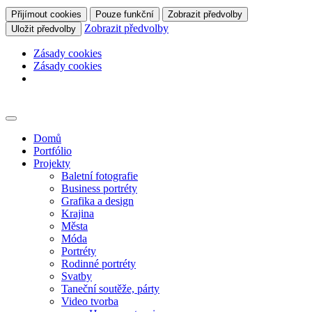
Přijímout cookies
Pouze funkční
Zobrazit předvolby
Zobrazit předvolby
Uložit předvolby
Zásady cookies
Zásady cookies
Skip
to
content
Domů
Portfólio
Projekty
Baletní fotografie
Business portréty
Grafika a design
Krajina
Města
Móda
Portréty
Rodinné portréty
Svatby
Taneční soutěže, párty
Video tvorba