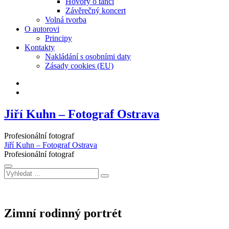
Hovory o tanci
Závěrečný koncert
Volná tvorba
O autorovi
Principy
Kontakty
Nakládání s osobními daty
Zásady cookies (EU)
Facebook
Instagram
Jiří Kuhn – Fotograf Ostrava
Profesionální fotograf
Jiří Kuhn – Fotograf Ostrava
Profesionální fotograf
Vyhledat
…
Zimní rodinný portrét